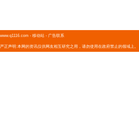
www.q1116.com
-
移动站
-
广告联系
严正声明:本网的资讯仅供网友相互研究之用，请勿使用在政府禁止的领域上。