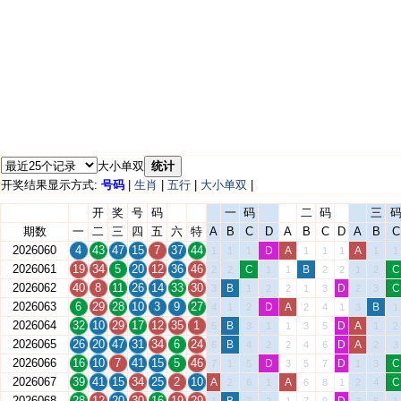
大小单双
统计
开奖结果显示方式:
号码
|
生肖
|
五行
|
大小单双
|
开
奖
号
码
一
码
二
码
三
期数
一
二
三
四
五
六
特
A
B
C
D
A
B
C
D
A
B
C
2026060
4
43
47
15
7
37
44
D
A
A
1
1
1
1
1
1
1
1
2026061
19
34
5
20
12
36
46
C
B
C
2
2
1
1
2
2
1
2
2026062
40
8
11
26
14
33
30
B
D
C
3
1
2
2
1
3
2
3
2026063
6
29
28
10
3
9
27
D
A
B
4
1
2
2
4
1
3
1
2026064
32
10
29
17
12
35
1
B
D
A
5
3
1
1
3
5
1
2
2026065
26
20
47
31
34
6
24
B
D
A
6
4
2
2
4
6
2
3
2026066
16
10
7
41
15
5
46
D
D
C
7
1
5
3
5
7
1
3
2026067
39
41
15
34
25
2
10
A
A
C
2
6
1
6
8
1
2
4
2026068
28
12
20
30
16
19
29