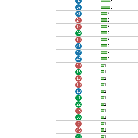
4
3
37
3
31
2
24
2
12
2
39
2
13
2
41
2
42
2
47
2
40
1
16
1
18
1
19
1
10
1
21
1
22
1
23
1
38
1
2
1
45
1
28
1