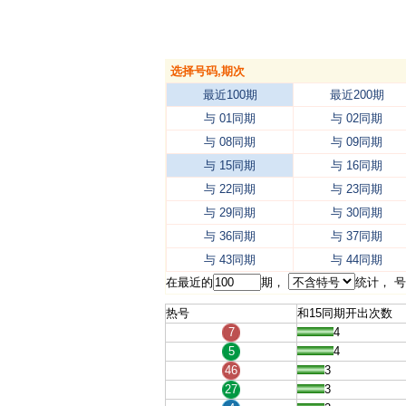
选择号码,期次
最近100期
最近200期
与 01同期
与 02同期
与 08同期
与 09同期
与 15同期
与 16同期
与 22同期
与 23同期
与 29同期
与 30同期
与 36同期
与 37同期
与 43同期
与 44同期
在最近的
期，
统计， 号
热号
和15同期开出次数
7
4
5
4
46
3
27
3