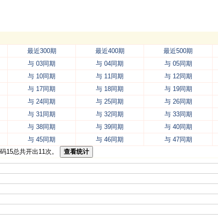
最近300期
最近400期
最近500期
与 03同期
与 04同期
与 05同期
与 10同期
与 11同期
与 12同期
与 17同期
与 18同期
与 19同期
与 24同期
与 25同期
与 26同期
与 31同期
与 32同期
与 33同期
与 38同期
与 39同期
与 40同期
与 45同期
与 46同期
与 47同期
码15总共开出11次。
查看统计