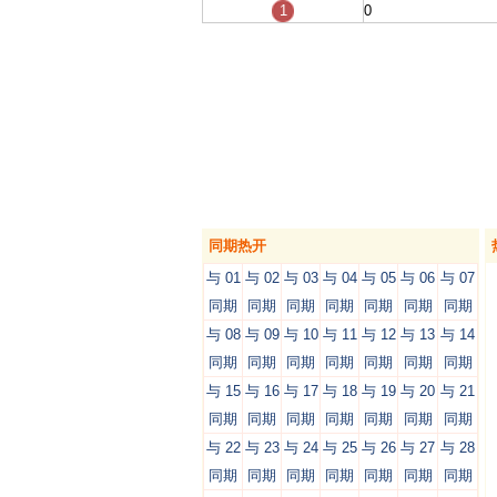
1
0
同期热开
与 01
与 02
与 03
与 04
与 05
与 06
与 07
同期
同期
同期
同期
同期
同期
同期
与 08
与 09
与 10
与 11
与 12
与 13
与 14
同期
同期
同期
同期
同期
同期
同期
与 15
与 16
与 17
与 18
与 19
与 20
与 21
同期
同期
同期
同期
同期
同期
同期
与 22
与 23
与 24
与 25
与 26
与 27
与 28
同期
同期
同期
同期
同期
同期
同期