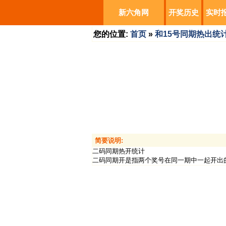
新六角网
开奖历史
实时
您的位置:
首页
»
和15号同期热出统
简要说明:
二码同期热开统计
二码同期开是指两个奖号在同一期中一起开出