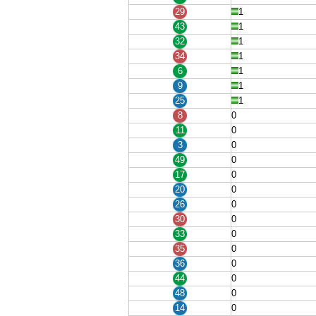
29
1
43
1
32
1
34
1
6
1
9
1
25
1
8
0
11
0
3
0
49
0
17
0
20
0
26
0
30
0
33
0
35
0
36
0
44
0
48
0
14
0