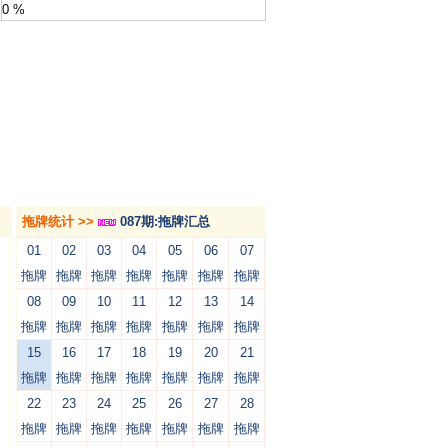
0 %
拖牌统计 >>
087期:拖牌汇总
01
02
03
04
05
06
07
拖牌
拖牌
拖牌
拖牌
拖牌
拖牌
拖牌
08
09
10
11
12
13
14
拖牌
拖牌
拖牌
拖牌
拖牌
拖牌
拖牌
15
16
17
18
19
20
21
拖牌
拖牌
拖牌
拖牌
拖牌
拖牌
拖牌
22
23
24
25
26
27
28
拖牌
拖牌
拖牌
拖牌
拖牌
拖牌
拖牌