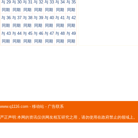
与 29
与 30
与 31
与 32
与 33
与 34
与 35
同期
同期
同期
同期
同期
同期
同期
与 36
与 37
与 38
与 39
与 40
与 41
与 42
同期
同期
同期
同期
同期
同期
同期
与 43
与 44
与 45
与 46
与 47
与 48
与 49
同期
同期
同期
同期
同期
同期
同期
www.q1116.com
-
移动站
-
广告联系
严正声明:本网的资讯仅供网友相互研究之用，请勿使用在政府禁止的领域上。