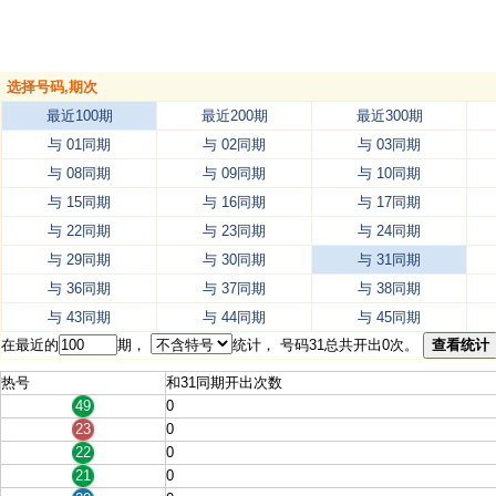
选择号码,期次
最近100期
最近200期
最近300期
与 01同期
与 02同期
与 03同期
与 08同期
与 09同期
与 10同期
与 15同期
与 16同期
与 17同期
与 22同期
与 23同期
与 24同期
与 29同期
与 30同期
与 31同期
与 36同期
与 37同期
与 38同期
与 43同期
与 44同期
与 45同期
在最近的
期，
统计， 号码31总共开出0次。
查看统计
热号
和31同期开出次数
49
0
23
0
22
0
21
0