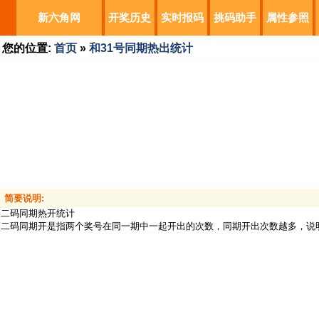
新六角网
开奖历史
实时报码
挑码助手
属性参照
您的位置:
首页
»
和31号同期热出统计
简要说明:
二码同期热开统计
二码同期开是指两个奖号在同一期中一起开出的次数，同期开出次数越多，说