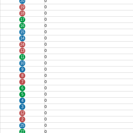
20
0
19
0
18
0
17
0
16
0
15
0
14
0
24
0
13
0
11
0
10
0
9
0
8
0
7
0
6
0
5
0
4
0
3
0
12
0
2
0
25
0
27
0