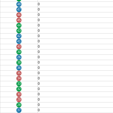
48
0
47
0
46
0
45
0
44
0
43
0
42
0
41
0
40
0
39
0
26
0
38
0
36
0
35
0
34
0
33
0
32
0
30
0
29
0
28
0
37
0