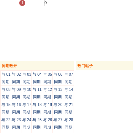
1
0
同期热开
热门帖子
与 01
与 02
与 03
与 04
与 05
与 06
与 07
同期
同期
同期
同期
同期
同期
同期
与 08
与 09
与 10
与 11
与 12
与 13
与 14
同期
同期
同期
同期
同期
同期
同期
与 15
与 16
与 17
与 18
与 19
与 20
与 21
同期
同期
同期
同期
同期
同期
同期
与 22
与 23
与 24
与 25
与 26
与 27
与 28
同期
同期
同期
同期
同期
同期
同期