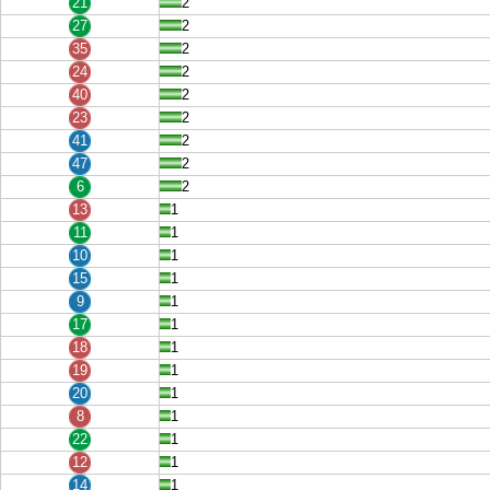
21
2
27
2
35
2
24
2
40
2
23
2
41
2
47
2
6
2
13
1
11
1
10
1
15
1
9
1
17
1
18
1
19
1
20
1
8
1
22
1
12
1
14
1