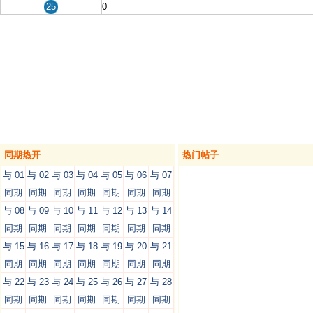
25
0
同期热开
热门帖子
与 01
与 02
与 03
与 04
与 05
与 06
与 07
同期
同期
同期
同期
同期
同期
同期
与 08
与 09
与 10
与 11
与 12
与 13
与 14
同期
同期
同期
同期
同期
同期
同期
与 15
与 16
与 17
与 18
与 19
与 20
与 21
同期
同期
同期
同期
同期
同期
同期
与 22
与 23
与 24
与 25
与 26
与 27
与 28
同期
同期
同期
同期
同期
同期
同期