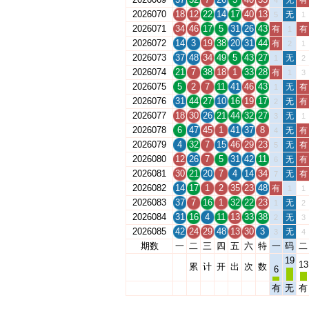
无
有
4
2026070
18
12
22
14
17
40
13
无
5
1
2026071
34
46
17
5
31
26
43
有
有
1
2026072
14
3
19
38
20
31
44
有
2
1
2026073
37
48
34
49
5
43
27
无
1
2
2026074
21
7
38
18
1
33
28
有
1
3
2026075
5
2
7
11
41
46
43
无
有
1
2026076
31
44
27
10
16
19
17
无
有
2
2026077
18
30
26
21
44
32
27
无
3
1
2026078
6
47
45
1
41
37
8
无
有
4
2026079
4
32
7
15
46
29
23
无
有
5
2026080
12
26
7
5
31
42
11
无
有
6
2026081
30
21
20
7
4
14
34
无
有
7
2026082
14
17
1
2
35
23
48
有
1
1
2026083
37
7
16
1
32
22
23
无
1
2
2026084
31
16
4
11
13
33
38
无
2
3
2026085
42
24
29
48
13
30
3
无
3
4
期数
一
二
三
四
五
六
特
一
码
二
19
13
累
计
开
出
次
数
6
有
无
有