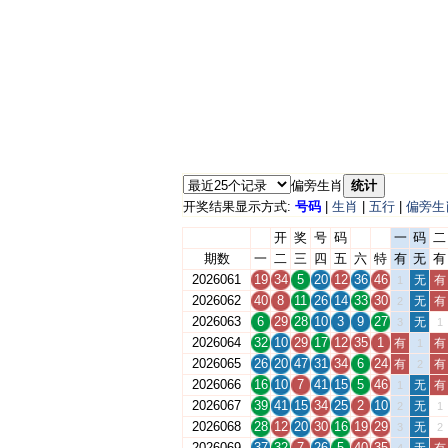
偏旁生肖
统计
开奖结果显示方式:
号码
|
生肖
|
五行
|
偏旁生
开
奖
号
码
一
码
二
期数
一
二
三
四
五
六
特
有
无
有
2026061
19
34
5
20
12
36
46
无
有
1
2026062
40
8
11
26
14
33
30
无
有
2
2026063
6
29
28
10
3
9
27
无
3
1
2026064
32
10
29
17
12
35
1
有
有
1
2026065
26
20
47
31
34
6
24
有
有
2
2026066
16
10
7
41
15
5
46
无
有
1
2026067
39
41
15
34
25
2
10
无
2
1
2026068
28
12
20
30
16
19
29
无
3
2
2026069
37
32
7
26
5
40
35