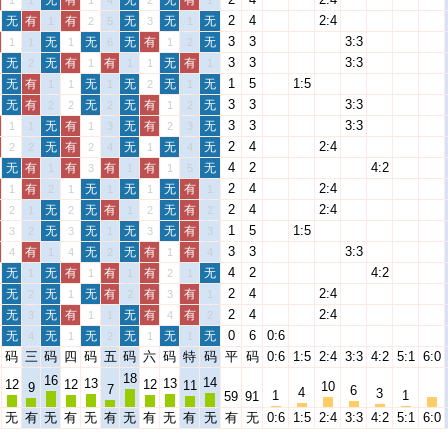
无
有
无
无
有
1
1
1
4
2
1
2
4
2:4
无
有
有
无
无
无
1
2
5
3
1
3
3
3:3
无
无
无
有
无
1
1
1
6
1
2
3
3
3:3
无
无
有
有
无
有
2
1
1
1
1
1
5
1:5
无
有
无
无
无
无
1
1
1
2
1
3
3
3:3
无
有
无
无
有
无
2
2
2
1
2
3
3
3:3
无
有
无
有
无
1
1
1
3
2
3
2
4
2:4
无
有
无
无
无
2
2
2
4
1
4
4
2
4:2
无
有
有
有
有
无
1
3
1
1
5
2
4
2:4
有
无
无
无
有
1
2
1
1
1
1
2
4
2:4
无
无
有
无
有
2
1
2
1
2
2
1
5
1:5
无
无
无
无
有
3
2
3
1
3
3
3
3
3:3
有
无
无
有
有
4
1
4
2
1
4
4
2
4:2
无
无
有
有
有
无
1
1
1
2
1
2
4
2:4
无
无
无
有
有
有
2
1
2
3
1
2
4
2:4
无
无
有
无
有
有
3
1
1
4
2
0
6
0:6
无
无
无
无
无
无
4
1
2
1
1
码
三
码
四
码
五
码
六
码
特
码
平
码
0:6
1:5
2:4
3:3
4:2
5:1
6:0
18
16
14
13
13
12
12
12
11
10
9
7
6
4
3
1
1
59
91
无
有
无
有
无
有
无
有
无
有
无
有
无
0:6
1:5
2:4
3:3
4:2
5:1
6:0