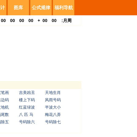
统计
图库
公式规律
福利导航
00
00
00
00
+
00
00
:
月
周
双笔画
吉美凶丑
天地生肖
右边码
楼上下码
风雨号码
玄地机
红蓝绿波
半波大小
码尾数
八 匹 马
梅花八弄
码除五
号码除六
号码除七