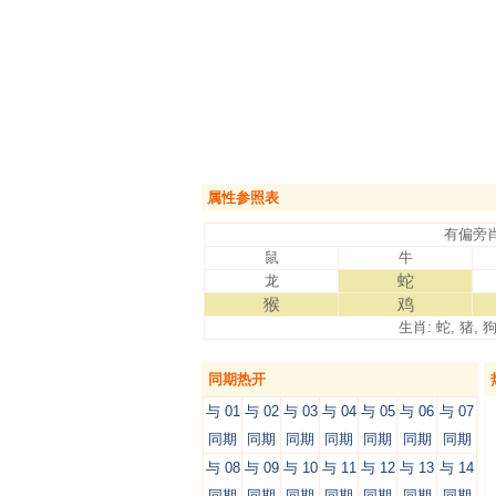
属性参照表
有偏旁
鼠
牛
蛇
龙
猴
鸡
生肖: 蛇, 猪, 狗
同期热开
与 01
与 02
与 03
与 04
与 05
与 06
与 07
同期
同期
同期
同期
同期
同期
同期
与 08
与 09
与 10
与 11
与 12
与 13
与 14
同期
同期
同期
同期
同期
同期
同期