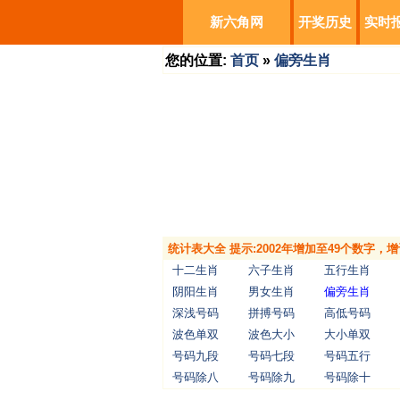
新六角网
开奖历史
实时
您的位置:
首页
»
偏旁生肖
统计表大全 提示:2002年增加至49个数字
十二生肖
六子生肖
五行生肖
阴阳生肖
男女生肖
偏旁生肖
深浅号码
拼搏号码
高低号码
波色单双
波色大小
大小单双
号码九段
号码七段
号码五行
号码除八
号码除九
号码除十