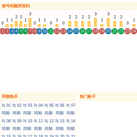
按号码顺序排列
3
3
3
2
2
2
2
2
2
2
2
1
1
1
1
1
1
1
1
0
0
0
0
0
1
2
3
4
5
6
7
8
9
10
11
12
13
14
15
16
17
18
19
20
21
22
23
24
同期热开
热门帖子
与 01
与 02
与 03
与 04
与 05
与 06
与 07
同期
同期
同期
同期
同期
同期
同期
与 08
与 09
与 10
与 11
与 12
与 13
与 14
同期
同期
同期
同期
同期
同期
同期
与 15
与 16
与 17
与 18
与 19
与 20
与 21