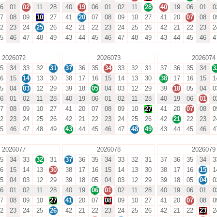
6
01
02
11
28
40
19
06
01
02
11
28
40
19
06
01
0
7
08
09
10
27
41
20
07
08
09
10
27
41
20
07
08
0
2
23
24
25
26
42
21
22
23
24
25
26
42
21
22
23
2
5
46
47
48
49
43
44
45
46
47
48
49
43
44
45
46
4
2026072
2026073
2026074
5
34
33
32
31
37
36
35
34
33
32
31
37
36
35
34
3
6
15
14
13
30
38
17
16
15
14
13
30
38
17
16
15
1
5
04
03
12
29
39
18
05
04
03
12
29
39
18
05
04
0
6
01
02
11
28
40
19
06
01
02
11
28
40
19
06
01
0
7
08
09
10
27
41
20
07
08
09
10
27
41
20
07
08
0
2
23
24
25
26
42
21
22
23
24
25
26
42
21
22
23
2
5
46
47
48
49
43
44
45
46
47
48
49
43
44
45
46
4
2026077
2026078
2026079
5
34
33
32
31
37
36
35
34
33
32
31
37
36
35
34
3
6
15
14
13
30
38
17
16
15
14
13
30
38
17
16
15
1
5
04
03
12
29
39
18
05
04
03
12
29
39
18
05
04
0
6
01
02
11
28
40
19
06
01
02
11
28
40
19
06
01
0
7
08
09
10
27
41
20
07
08
09
10
27
41
20
07
08
0
2
23
24
25
26
42
21
22
23
24
25
26
42
21
22
23
2