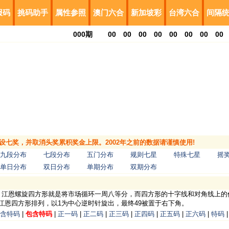
报码
挑码助手
属性参照
澳门六合
新加坡彩
台湾六合
间隔
000
期
00
00
00
00
00
00
00
00
，增设七奖，并取消头奖累积奖金上限。2002年之前的数据请谨慎使用!
九段分布
七段分布
五门分布
规则七星
特殊七星
摇
单日分布
双日分布
单期分布
双期分布
形。江恩螺旋四方形就是将市场循环一周八等分，而四方形的十字线和对角线上
江恩四方形排列，以1为中心逆时针旋出，最终49被置于右下角。
含特码
|
包含特码
|
正一码
|
正二码
|
正三码
|
正四码
|
正五码
|
正六码
|
特码
|