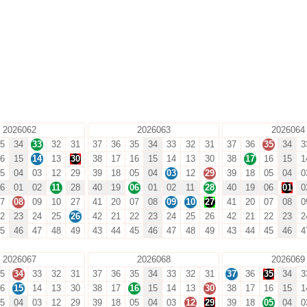
2026062
2026063
2026064
5
34
33
32
31
37
36
35
34
33
32
31
37
36
35
34
3
6
15
14
13
30
38
17
16
15
14
13
30
38
17
16
15
1
5
04
03
12
29
39
18
05
04
03
12
29
39
18
05
04
0
6
01
02
11
28
40
19
06
01
02
11
28
40
19
06
01
0
7
08
09
10
27
41
20
07
08
09
10
27
41
20
07
08
0
2
23
24
25
26
42
21
22
23
24
25
26
42
21
22
23
2
5
46
47
48
49
43
44
45
46
47
48
49
43
44
45
46
4
2026067
2026068
2026069
5
34
33
32
31
37
36
35
34
33
32
31
37
36
35
34
3
6
15
14
13
30
38
17
16
15
14
13
30
38
17
16
15
1
5
04
03
12
29
39
18
05
04
03
12
29
39
18
05
04
0