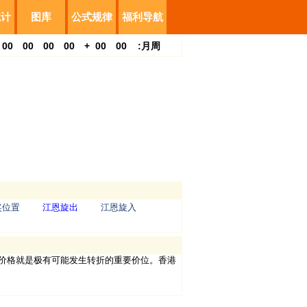
统计
图库
公式规律
福利导航
00
00
00
00
+
00
00
:
月
周
奖位置
江恩旋出
江恩旋入
的价格就是极有可能发生转折的重要价位。香港