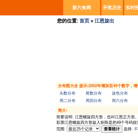
新六角网
开奖历史
实时
您的位置:
首页
»
江恩旋出
分布图大全 提示:2002年增加至49个数字
头数分布
尾数分布
波色分布
周二分布
周四分布
周六分布
简介:
简要说明: 江恩螺旋四方形，也叫江恩正方
彩票江恩螺旋四方形旋入矩阵是把49个号码按
范围:
查看统计
选择:
不