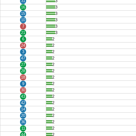
31
3
16
3
15
3
10
3
7
3
21
3
6
2
24
2
3
2
47
2
27
2
28
2
18
2
9
2
30
2
43
2
42
2
14
2
20
2
36
2
11
2
44
2