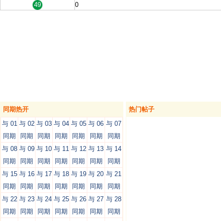
49
0
同期热开
热门帖子
与 01
与 02
与 03
与 04
与 05
与 06
与 07
同期
同期
同期
同期
同期
同期
同期
与 08
与 09
与 10
与 11
与 12
与 13
与 14
同期
同期
同期
同期
同期
同期
同期
与 15
与 16
与 17
与 18
与 19
与 20
与 21
同期
同期
同期
同期
同期
同期
同期
与 22
与 23
与 24
与 25
与 26
与 27
与 28
同期
同期
同期
同期
同期
同期
同期