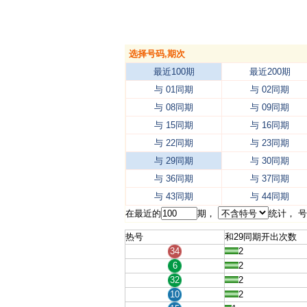
选择号码,期次
最近100期
最近200期
与 01同期
与 02同期
与 08同期
与 09同期
与 15同期
与 16同期
与 22同期
与 23同期
与 29同期
与 30同期
与 36同期
与 37同期
与 43同期
与 44同期
在最近的
期，
统计， 
热号
和29同期开出次数
34
2
6
2
32
2
10
2