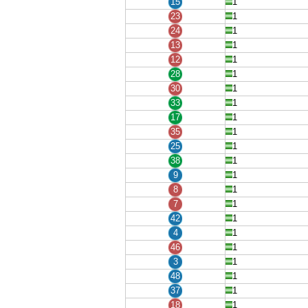
15
1
23
1
24
1
13
1
12
1
28
1
30
1
33
1
17
1
35
1
25
1
38
1
9
1
8
1
7
1
42
1
4
1
46
1
3
1
48
1
37
1
18
1