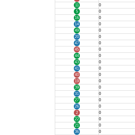
11
0
5
0
16
0
14
0
49
0
20
0
47
0
45
0
44
0
43
0
41
0
40
0
19
0
39
0
31
0
27
0
26
0
2
0
22
0
21
0
36
0