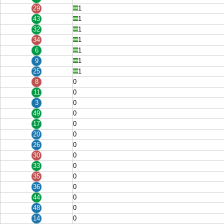
29
1
43
1
32
1
34
1
6
1
9
1
25
1
8
0
11
0
3
0
49
0
17
0
20
0
26
0
30
0
33
0
35
0
36
0
44
0
48
0
14
0