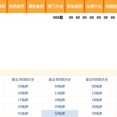
报码
挑码助手
属性参照
澳门六合
新加坡彩
台湾六合
间隔
000
期
00
00
00
00
00
00
00
最近300期历史
最近400期历史
最近500期历史
03拖牌
04拖牌
05拖牌
10拖牌
11拖牌
12拖牌
17拖牌
18拖牌
19拖牌
24拖牌
25拖牌
26拖牌
31拖牌
32拖牌
33拖牌