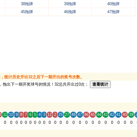
38拖牌
39拖牌
40拖牌
45拖牌
46拖牌
47拖牌
如，统计历史开出32之后下一期开出的奖号次数。
，拖出下一期开奖球号的情况！32总共开出过0次；
查看统计
3
11
10
9
8
7
6
5
4
3
12
2
25
27
48
47
46
45
44
43
42
41
40
39
0
0
0
0
0
0
0
0
0
0
0
0
0
0
0
0
0
0
0
0
0
0
0