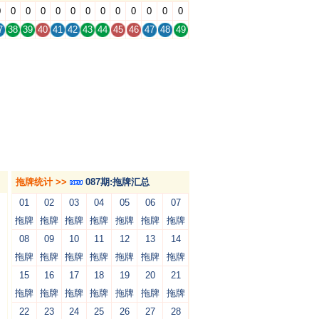
0
0
0
0
0
0
0
0
0
0
0
0
0
7
38
39
40
41
42
43
44
45
46
47
48
49
拖牌统计 >>
087期:拖牌汇总
01
02
03
04
05
06
07
拖牌
拖牌
拖牌
拖牌
拖牌
拖牌
拖牌
08
09
10
11
12
13
14
拖牌
拖牌
拖牌
拖牌
拖牌
拖牌
拖牌
15
16
17
18
19
20
21
拖牌
拖牌
拖牌
拖牌
拖牌
拖牌
拖牌
22
23
24
25
26
27
28