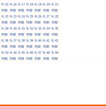
与 15
与 16
与 17
与 18
与 19
与 20
与 21
同期
同期
同期
同期
同期
同期
同期
与 22
与 23
与 24
与 25
与 26
与 27
与 28
同期
同期
同期
同期
同期
同期
同期
与 29
与 30
与 31
与 32
与 33
与 34
与 35
同期
同期
同期
同期
同期
同期
同期
与 36
与 37
与 38
与 39
与 40
与 41
与 42
同期
同期
同期
同期
同期
同期
同期
与 43
与 44
与 45
与 46
与 47
与 48
与 49
同期
同期
同期
同期
同期
同期
同期