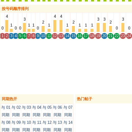
按号码顺序排列
4
4
4
3
3
3
3
2
2
2
1
1
1
1
1
1
1
1
0
0
0
0
0
0
1
2
3
4
5
6
7
8
9
10
11
12
13
14
15
16
17
18
19
20
21
22
23
24
同期热开
热门帖子
与 01
与 02
与 03
与 04
与 05
与 06
与 07
同期
同期
同期
同期
同期
同期
同期
与 08
与 09
与 10
与 11
与 12
与 13
与 14
同期
同期
同期
同期
同期
同期
同期