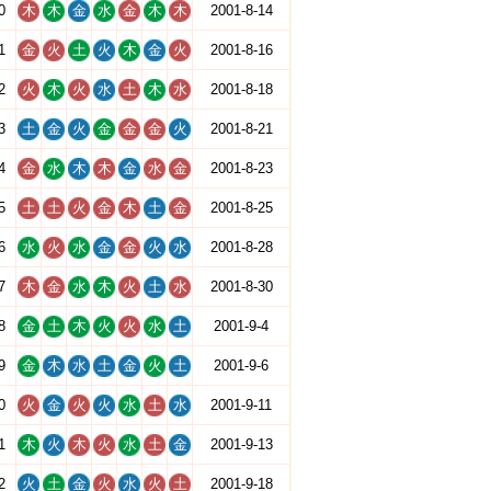
0
木
木
金
水
金
木
木
2001-8-14
1
金
火
土
火
木
金
火
2001-8-16
2
火
木
火
水
土
木
水
2001-8-18
3
土
金
火
金
金
金
火
2001-8-21
4
金
水
木
木
金
水
金
2001-8-23
5
土
土
火
金
木
土
金
2001-8-25
6
水
火
水
金
金
火
水
2001-8-28
7
木
金
水
木
火
土
水
2001-8-30
8
金
土
木
火
火
水
土
2001-9-4
9
金
木
水
土
金
火
土
2001-9-6
0
火
金
火
火
水
土
水
2001-9-11
1
木
火
木
火
水
土
金
2001-9-13
2
火
土
金
火
水
火
土
2001-9-18