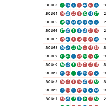
2001033
21
14
36
1
42
46
26
2
2001034
46
25
19
8
32
41
27
2
2001035
28
37
41
20
3
42
9
2
2001036
17
37
5
3
15
34
40
2
2001037
29
47
1
34
13
24
20
2
2001038
26
14
11
39
1
46
18
2
2001039
11
44
10
23
39
19
17
2
2001040
39
10
5
18
7
12
45
2
2001041
41
45
6
37
36
24
9
2
2001042
29
12
1
40
37
13
32
2
2001043
31
18
10
12
37
9
14
2
2001044
34
25
16
4
44
19
33
2