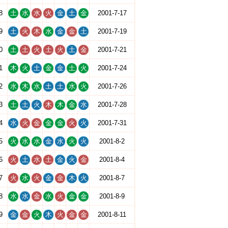
8
土
水
水
火
金
土
金
2001-7-17
9
土
火
木
水
金
金
土
2001-7-19
0
土
土
火
土
火
土
金
2001-7-21
1
木
火
土
金
金
土
火
2001-7-24
2
水
木
水
土
土
水
火
2001-7-26
3
土
土
火
木
木
金
水
2001-7-28
4
水
火
金
金
金
火
火
2001-7-31
5
火
水
水
金
水
火
火
2001-8-2
6
火
土
水
土
金
火
金
2001-8-4
7
火
水
火
金
金
木
火
2001-8-7
8
水
水
金
水
火
金
金
2001-8-9
9
金
金
火
木
火
金
金
2001-8-11