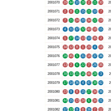
2001070
29
44
10
28
2
21
30
2
2001071
2
8
11
15
21
10
7
2
2001072
7
21
24
20
34
22
19
2
2001073
4
31
37
32
40
18
15
2
2001074
1
27
14
13
10
35
2
2
2001075
34
12
8
1
29
4
18
2
2001076
28
45
5
31
18
37
36
2
2001077
13
2
6
22
7
26
35
2
2001078
39
33
21
16
46
28
3
2
2001079
17
14
36
4
47
38
42
2
2001080
23
9
8
15
27
34
36
2
2001081
44
15
13
24
6
34
31
2
2001082
37
33
9
8
36
7
12
2