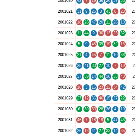
2001020
42
7
19
36
26
37
33
2
2001021
31
9
26
3
43
8
23
2
2001022
18
28
47
20
11
26
10
2
2001023
11
44
9
30
13
23
32
2
2001024
5
9
45
39
19
32
13
2
2001025
21
4
45
7
11
10
38
2
2001026
25
41
33
27
10
7
19
2
2001027
37
39
14
44
36
33
40
2
2001028
18
3
15
23
12
34
42
2
2001029
27
12
36
46
15
37
22
2
2001030
6
39
30
28
36
4
10
2
2001031
46
7
18
19
5
47
43
2
2001032
26
18
41
27
33
14
35
2