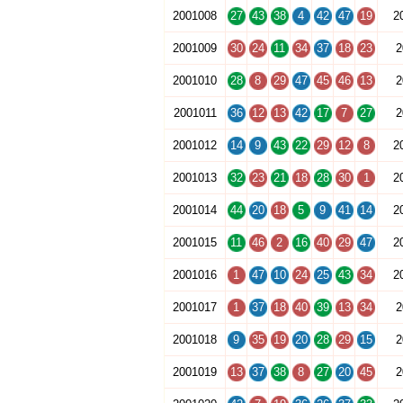
2001008
27
43
38
4
42
47
19
2
2001009
30
24
11
34
37
18
23
2
2001010
28
8
29
47
45
46
13
2
2001011
36
12
13
42
17
7
27
2
2001012
14
9
43
22
29
12
8
2
2001013
32
23
21
18
28
30
1
2
2001014
44
20
18
5
9
41
14
2
2001015
11
46
2
16
40
29
47
2
2001016
1
47
10
24
25
43
34
2
2001017
1
37
18
40
39
13
34
2
2001018
9
35
19
20
28
29
15
2
2001019
13
37
38
8
27
20
45
2