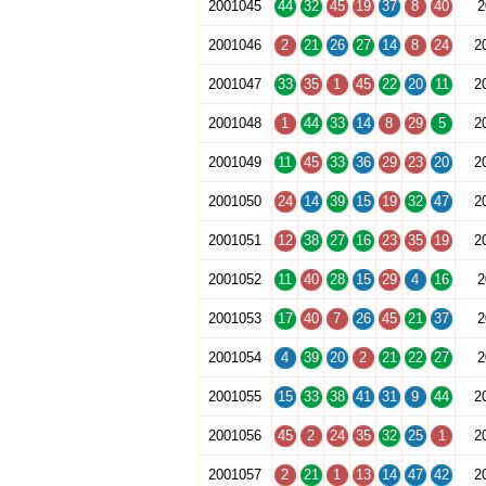
2001045
44
32
45
19
37
8
40
2
2001046
2
21
26
27
14
8
24
2
2001047
33
35
1
45
22
20
11
2
2001048
1
44
33
14
8
29
5
2
2001049
11
45
33
36
29
23
20
2
2001050
24
14
39
15
19
32
47
2
2001051
12
38
27
16
23
35
19
2
2001052
11
40
28
15
29
4
16
2
2001053
17
40
7
26
45
21
37
2
2001054
4
39
20
2
21
22
27
2
2001055
15
33
38
41
31
9
44
2
2001056
45
2
24
35
32
25
1
2
2001057
2
21
1
13
14
47
42
2