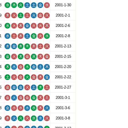
8
水
木
火
土
土
金
水
2001-1-30
9
木
火
土
土
火
金
火
2001-2-1
0
水
火
木
金
火
火
木
2001-2-6
1
水
土
木
土
金
火
水
2001-2-8
2
木
金
木
木
木
土
火
2001-2-13
3
金
火
木
金
水
木
金
2001-2-15
4
木
水
金
水
金
土
木
2001-2-20
5
土
火
金
火
金
木
金
2001-2-22
6
金
金
金
火
土
木
土
2001-2-27
7
金
火
金
金
金
木
土
2001-3-1
8
金
水
水
水
水
木
火
2001-3-6
9
木
火
火
火
水
水
火
2001-3-8