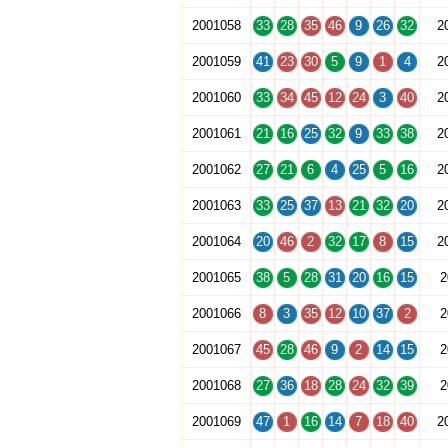
2001058
33
28
35
46
9
26
32
2
2001059
41
23
30
5
9
1
4
2
2001060
33
34
45
12
24
3
40
2
2001061
21
16
25
32
9
33
38
2
2001062
27
21
6
4
25
5
16
2
2001063
33
25
37
13
21
32
20
2
2001064
20
46
2
32
17
8
15
2
2001065
38
5
28
31
20
16
15
2
2001066
8
3
35
12
10
37
2
2
2001067
45
28
46
9
2
14
15
2
2001068
27
36
18
28
24
32
39
2
2001069
47
1
16
14
7
18
40
2