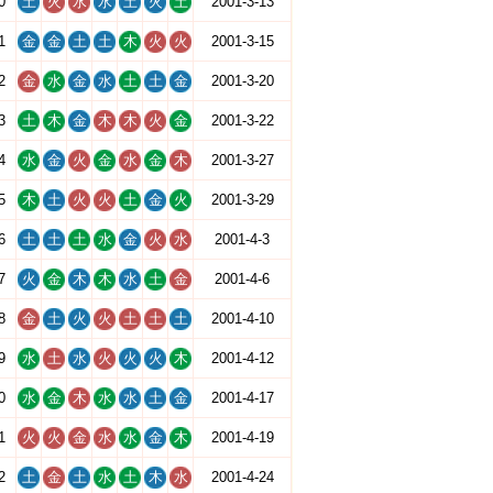
0
土
火
水
水
土
火
土
2001-3-13
1
金
金
土
土
木
火
火
2001-3-15
2
金
水
金
水
土
土
金
2001-3-20
3
土
木
金
木
木
火
金
2001-3-22
4
水
金
火
金
水
金
木
2001-3-27
5
木
土
火
火
土
金
火
2001-3-29
6
土
土
土
水
金
火
水
2001-4-3
7
火
金
木
木
水
土
金
2001-4-6
8
金
土
火
火
土
土
土
2001-4-10
9
水
土
水
火
火
火
木
2001-4-12
0
水
金
木
水
水
土
金
2001-4-17
1
火
火
金
水
水
金
木
2001-4-19
2
土
金
土
水
土
木
水
2001-4-24