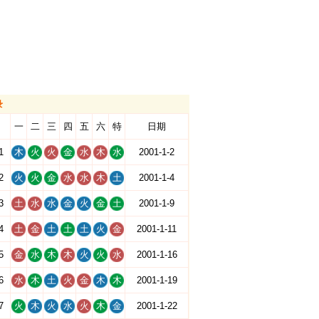
录
一
二
三
四
五
六
特
日期
1
木
火
火
金
水
木
水
2001-1-2
2
火
火
金
水
水
木
土
2001-1-4
3
土
水
水
金
火
金
土
2001-1-9
4
土
金
土
土
土
火
金
2001-1-11
5
金
水
木
木
火
火
水
2001-1-16
6
水
木
土
火
金
木
木
2001-1-19
7
火
木
火
水
火
木
金
2001-1-22