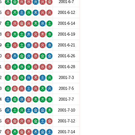
5
木
金
火
水
火
火
金
2001-6-7
6
金
木
土
水
木
火
火
2001-6-12
7
土
水
金
火
木
水
土
2001-6-14
8
金
木
土
木
火
木
水
2001-6-19
9
土
火
土
水
木
火
水
2001-6-21
0
火
木
金
火
水
金
金
2001-6-26
1
土
火
水
火
火
水
水
2001-6-28
2
土
金
水
火
木
土
火
2001-7-3
3
金
金
火
土
火
木
火
2001-7-5
4
土
金
水
金
木
木
水
2001-7-7
5
火
土
火
土
金
金
木
2001-7-10
6
火
金
火
水
金
土
金
2001-7-12
7
金
木
金
木
木
金
土
2001-7-14