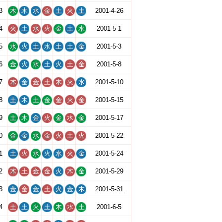
3
木
木
水
金
土
火
土
2001-4-26
4
火
土
水
火
金
土
水
2001-5-1
5
水
火
土
水
土
土
金
2001-5-3
6
金
火
水
土
火
土
金
2001-5-8
7
木
金
金
土
木
火
水
2001-5-10
8
土
木
土
金
金
火
金
2001-5-15
9
土
木
金
火
金
水
金
2001-5-17
0
金
金
水
金
火
土
火
2001-5-22
1
土
火
水
火
水
火
金
2001-5-24
2
木
土
金
金
火
木
金
2001-5-29
3
金
金
金
土
火
金
木
2001-5-31
4
土
土
火
土
木
水
土
2001-6-5