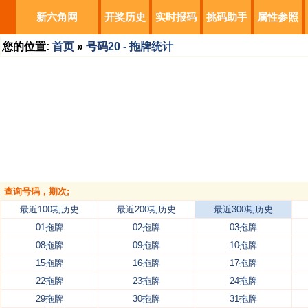
新六角网
开奖历史
实时报码
挑码助手
属性参照
您的位置:
首页
»
号码20 - 拖牌统计
查询号码，期次;
最近100期历史
最近200期历史
最近300期历史
01拖牌
02拖牌
03拖牌
08拖牌
09拖牌
10拖牌
15拖牌
16拖牌
17拖牌
22拖牌
23拖牌
24拖牌
29拖牌
30拖牌
31拖牌