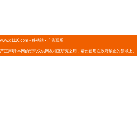
www.q1116.com
-
移动站
-
广告联系
严正声明:本网的资讯仅供网友相互研究之用，请勿使用在政府禁止的领域上。