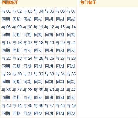
同期热开
热门帖子
与 01
与 02
与 03
与 04
与 05
与 06
与 07
同期
同期
同期
同期
同期
同期
同期
与 08
与 09
与 10
与 11
与 12
与 13
与 14
同期
同期
同期
同期
同期
同期
同期
与 15
与 16
与 17
与 18
与 19
与 20
与 21
同期
同期
同期
同期
同期
同期
同期
与 22
与 23
与 24
与 25
与 26
与 27
与 28
同期
同期
同期
同期
同期
同期
同期
与 29
与 30
与 31
与 32
与 33
与 34
与 35
同期
同期
同期
同期
同期
同期
同期
与 36
与 37
与 38
与 39
与 40
与 41
与 42
同期
同期
同期
同期
同期
同期
同期
与 43
与 44
与 45
与 46
与 47
与 48
与 49
同期
同期
同期
同期
同期
同期
同期